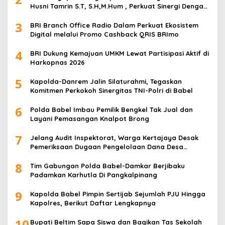
Husni Tamrin S.T, S.H,M.Hum , Perkuat Sinergi Dengan
Awak Media
3
BRI Branch Office Radio Dalam Perkuat Ekosistem
Digital melalui Promo Cashback QRIS BRImo
4
BRI Dukung Kemajuan UMKM Lewat Partisipasi Aktif di
Harkopnas 2026
5
Kapolda-Danrem Jalin Silaturahmi, Tegaskan
Komitmen Perkokoh Sinergitas TNI-Polri di Babel
6
Polda Babel Imbau Pemilik Bengkel Tak Jual dan
Layani Pemasangan Knalpot Brong
7
Jelang Audit Inspektorat, Warga Kertajaya Desak
Pemeriksaan Dugaan Pengelolaan Dana Desa
Dilakukan Transparan
8
Tim Gabungan Polda Babel-Damkar Berjibaku
Padamkan Karhutla Di Pangkalpinang
9
Kapolda Babel Pimpin Sertijab Sejumlah PJU Hingga
Kapolres, Berikut Daftar Lengkapnya
10
Bupati Beltim Sapa Siswa dan Bagikan Tas Sekolah