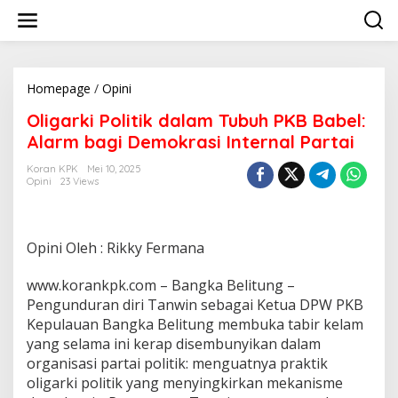
Lewati
ke
konten
Oligarki
Homepage
/
Opini
Politik
Oligarki Politik dalam Tubuh PKB Babel:
dalam
Tubuh
Alarm bagi Demokrasi Internal Partai
PKB
Babel:
Koran KPK
Mei 10, 2025
Opini
23 Views
Alarm
bagi
Demokrasi
Internal
Opini Oleh : Rikky Fermana
Partai
www.korankpk.com – Bangka Belitung –
Pengunduran diri Tanwin sebagai Ketua DPW PKB
Kepulauan Bangka Belitung membuka tabir kelam
yang selama ini kerap disembunyikan dalam
organisasi partai politik: menguatnya praktik
oligarki politik yang menyingkirkan mekanisme