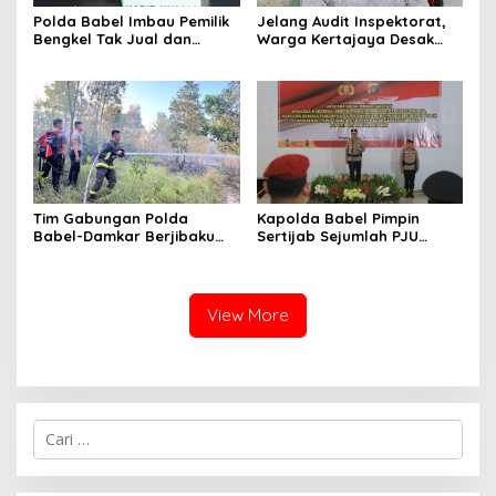
Polda Babel Imbau Pemilik
Jelang Audit Inspektorat,
Bengkel Tak Jual dan
Warga Kertajaya Desak
Layani Pemasangan
Pemeriksaan Dugaan
Knalpot Brong
Pengelolaan Dana Desa
Dilakukan Transparan
Tim Gabungan Polda
Kapolda Babel Pimpin
Babel-Damkar Berjibaku
Sertijab Sejumlah PJU
Padamkan Karhutla Di
Hingga Kapolres, Berikut
Pangkalpinang
Daftar Lengkapnya
View More
Cari
untuk: