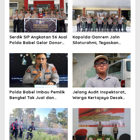
Serdik SIP Angkatan 56 Asal
Kapolda-Danrem Jalin
Polda Babel Gelar Donor
Silaturahmi, Tegaskan
Darah, Bantu Penuhi Stok
Komitmen Perkokoh
Darah Di Pangkalpinang
Sinergitas TNI-Polri di
Babel
Polda Babel Imbau Pemilik
Jelang Audit Inspektorat,
Bengkel Tak Jual dan
Warga Kertajaya Desak
Layani Pemasangan
Pemeriksaan Dugaan
Knalpot Brong
Pengelolaan Dana Desa
Dilakukan Transparan