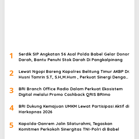
1
Serdik SIP Angkatan 56 Asal Polda Babel Gelar Donor
Darah, Bantu Penuhi Stok Darah Di Pangkalpinang
2
Lewat Ngopi Bareng Kapolres Belitung Timur AKBP Dr.
Husni Tamrin S.T, S.H,M.Hum , Perkuat Sinergi Dengan
Awak Media
3
BRI Branch Office Radio Dalam Perkuat Ekosistem
Digital melalui Promo Cashback QRIS BRImo
4
BRI Dukung Kemajuan UMKM Lewat Partisipasi Aktif di
Harkopnas 2026
5
Kapolda-Danrem Jalin Silaturahmi, Tegaskan
Komitmen Perkokoh Sinergitas TNI-Polri di Babel