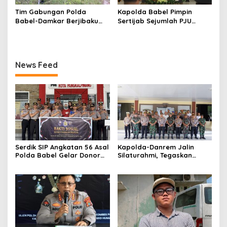
Tim Gabungan Polda
Kapolda Babel Pimpin
Babel-Damkar Berjibaku
Sertijab Sejumlah PJU
Padamkan Karhutla Di
Hingga Kapolres, Berikut
Pangkalpinang
Daftar Lengkapnya
News Feed
Serdik SIP Angkatan 56 Asal
Kapolda-Danrem Jalin
Polda Babel Gelar Donor
Silaturahmi, Tegaskan
Darah, Bantu Penuhi Stok
Komitmen Perkokoh
Darah Di Pangkalpinang
Sinergitas TNI-Polri di
Babel