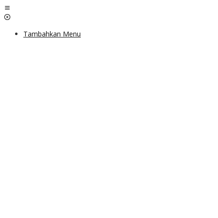
Lewati
ke
konten
Tambahkan Menu