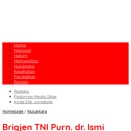
Home
Nasional
Hukum
Metropolitan
Nusantara
Kesehatan
Pendidikan
Ragam
Redaksi
Pedoman Media Siber
Kode Etik Jurnalistik
Brigjen
Homepage
/
Nusantara
TNI
Purn.
Brigjen TNI Purn. dr. Ismi
dr.