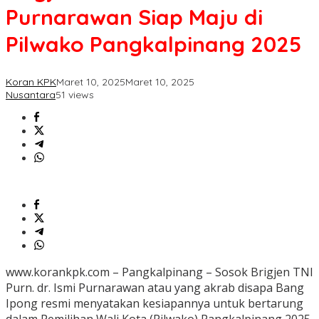
Ismi
Purnarawan Siap Maju di
Purnarawan
Siap
Pilwako Pangkalpinang 2025
Maju
di
Pilwako
Koran KPK
Maret 10, 2025
Maret 10, 2025
Pangkalpinang
Nusantara
51 views
2025
www.korankpk.com – Pangkalpinang – Sosok Brigjen TNI
Purn. dr. Ismi Purnarawan atau yang akrab disapa Bang
Ipong resmi menyatakan kesiapannya untuk bertarung