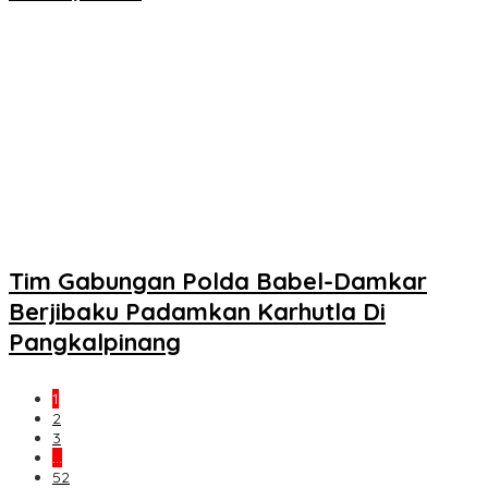
Tim Gabungan Polda Babel-Damkar
Berjibaku Padamkan Karhutla Di
Pangkalpinang
1
2
3
…
52