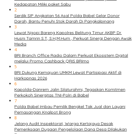
Kedapatan Miliki paket Sabu
2
Serdik SIP Angkatan 56 Asal Polda Babel Gelar Donor
Darah, Bantu Penuhi Stok Darah Di Pangkalpinang
3
Lewat Ngopi Bareng Kapolres Belitung Timur AKBP Dr.
Husni Tamrin S.T, S.H,M.Hum , Perkuat Sinergi Dengan Awak
Media
4
BRI Branch Office Radio Dalam Perkuat Ekosistem Digital
melalui Promo Cashback QRIS BRImo
5
BRI Dukung Kemajuan UMKM Lewat Partisipasi Aktif di
Harkopnas 2026
6
Kapolda-Danrem Jalin Silaturahmi, Tegaskan Komitmen
Perkokoh Sinergitas TNI-Polri di Babel
7
Polda Babel Imbau Pemilik Bengkel Tak Jual dan Layani
Pemasangan Knalpot Brong
8
Jelang Audit Inspektorat, Warga Kertajaya Desak
Pemeriksaan Dugaan Pengelolaan Dana Desa Dilakukan