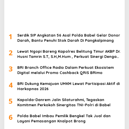
1
Serdik SIP Angkatan 56 Asal Polda Babel Gelar Donor
Darah, Bantu Penuhi Stok Darah Di Pangkalpinang
2
Lewat Ngopi Bareng Kapolres Belitung Timur AKBP Dr.
Husni Tamrin S.T, S.H,M.Hum , Perkuat Sinergi Dengan
Awak Media
3
BRI Branch Office Radio Dalam Perkuat Ekosistem
Digital melalui Promo Cashback QRIS BRImo
4
BRI Dukung Kemajuan UMKM Lewat Partisipasi Aktif di
Harkopnas 2026
5
Kapolda-Danrem Jalin Silaturahmi, Tegaskan
Komitmen Perkokoh Sinergitas TNI-Polri di Babel
6
Polda Babel Imbau Pemilik Bengkel Tak Jual dan
Layani Pemasangan Knalpot Brong